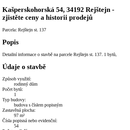
Kašperskohorská 54, 34192 Rejštejn -
zjistěte ceny a historii prodejů
Parcela: Rejštejn st. 137
Popis
Detailní informace o stavbě na parcele Rejštejn st. 137. 1 bytů,
Údaje o stavbě
Způsob využití:
rodinný dům
Počet bytů:
1
Typ budovy:
budova s číslem popisným
Zastavěná plocha:
97 m²
Čísla popisná nebo evidenční:
54