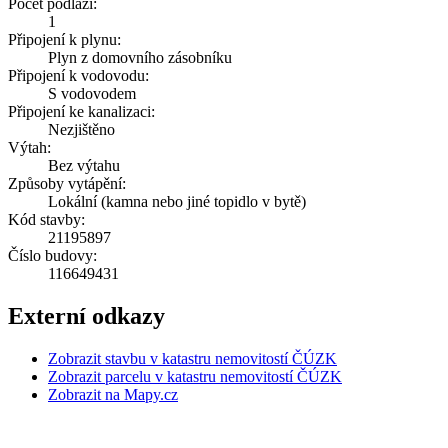
Počet podlaží:
1
Připojení k plynu:
Plyn z domovního zásobníku
Připojení k vodovodu:
S vodovodem
Připojení ke kanalizaci:
Nezjištěno
Výtah:
Bez výtahu
Způsoby vytápění:
Lokální (kamna nebo jiné topidlo v bytě)
Kód stavby:
21195897
Číslo budovy:
116649431
Externí odkazy
Zobrazit stavbu v katastru nemovitostí ČÚZK
Zobrazit parcelu v katastru nemovitostí ČÚZK
Zobrazit na Mapy.cz