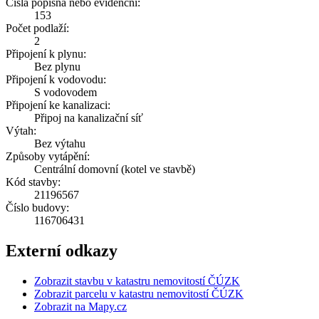
Čísla popisná nebo evidenční:
153
Počet podlaží:
2
Připojení k plynu:
Bez plynu
Připojení k vodovodu:
S vodovodem
Připojení ke kanalizaci:
Připoj na kanalizační síť
Výtah:
Bez výtahu
Způsoby vytápění:
Centrální domovní (kotel ve stavbě)
Kód stavby:
21196567
Číslo budovy:
116706431
Externí odkazy
Zobrazit stavbu v katastru nemovitostí ČÚZK
Zobrazit parcelu v katastru nemovitostí ČÚZK
Zobrazit na Mapy.cz