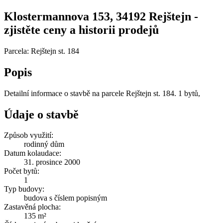
Klostermannova 153, 34192 Rejštejn -
zjistěte ceny a historii prodejů
Parcela: Rejštejn st. 184
Popis
Detailní informace o stavbě na parcele Rejštejn st. 184. 1 bytů,
Údaje o stavbě
Způsob využití:
rodinný dům
Datum kolaudace:
31. prosince 2000
Počet bytů:
1
Typ budovy:
budova s číslem popisným
Zastavěná plocha:
135 m²