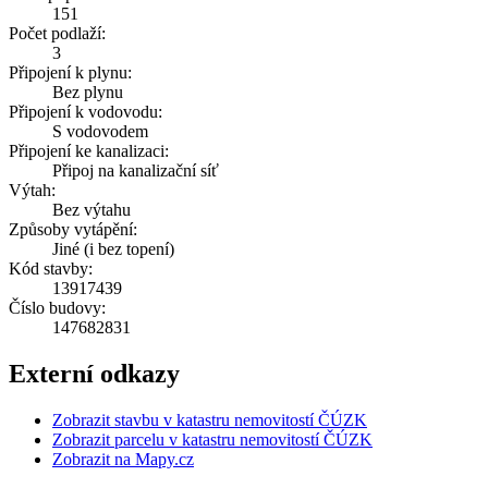
151
Počet podlaží:
3
Připojení k plynu:
Bez plynu
Připojení k vodovodu:
S vodovodem
Připojení ke kanalizaci:
Připoj na kanalizační síť
Výtah:
Bez výtahu
Způsoby vytápění:
Jiné (i bez topení)
Kód stavby:
13917439
Číslo budovy:
147682831
Externí odkazy
Zobrazit stavbu v katastru nemovitostí ČÚZK
Zobrazit parcelu v katastru nemovitostí ČÚZK
Zobrazit na Mapy.cz