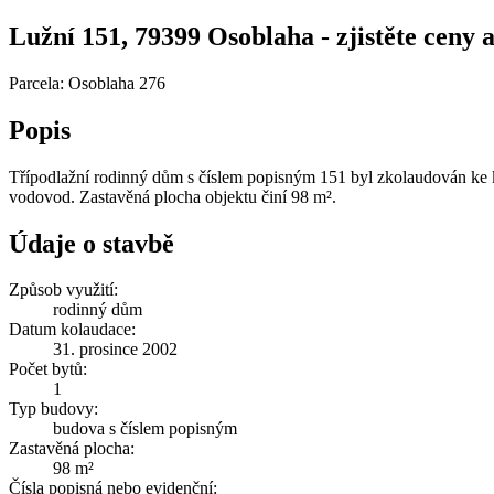
Lužní 151, 79399 Osoblaha - zjistěte ceny a
Parcela: Osoblaha 276
Popis
Třípodlažní rodinný dům s číslem popisným 151 byl zkolaudován ke k
vodovod. Zastavěná plocha objektu činí 98 m².
Údaje o stavbě
Způsob využití:
rodinný dům
Datum kolaudace:
31. prosince 2002
Počet bytů:
1
Typ budovy:
budova s číslem popisným
Zastavěná plocha:
98 m²
Čísla popisná nebo evidenční: