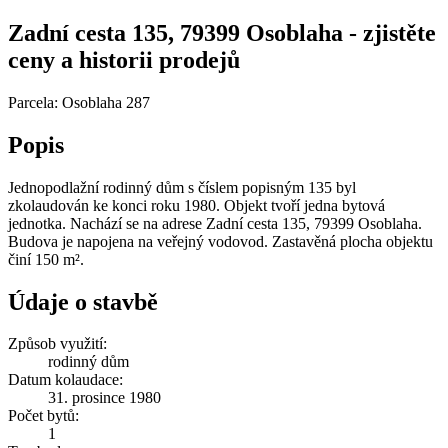
Zadní cesta 135, 79399 Osoblaha - zjistěte
ceny a historii prodejů
Parcela: Osoblaha 287
Popis
Jednopodlažní rodinný dům s číslem popisným 135 byl
zkolaudován ke konci roku 1980. Objekt tvoří jedna bytová
jednotka. Nachází se na adrese Zadní cesta 135, 79399 Osoblaha.
Budova je napojena na veřejný vodovod. Zastavěná plocha objektu
činí 150 m².
Údaje o stavbě
Způsob využití:
rodinný dům
Datum kolaudace:
31. prosince 1980
Počet bytů:
1