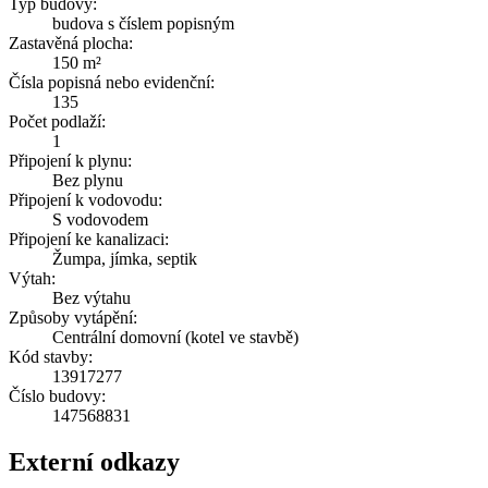
Typ budovy:
budova s číslem popisným
Zastavěná plocha:
150 m²
Čísla popisná nebo evidenční:
135
Počet podlaží:
1
Připojení k plynu:
Bez plynu
Připojení k vodovodu:
S vodovodem
Připojení ke kanalizaci:
Žumpa, jímka, septik
Výtah:
Bez výtahu
Způsoby vytápění:
Centrální domovní (kotel ve stavbě)
Kód stavby:
13917277
Číslo budovy:
147568831
Externí odkazy