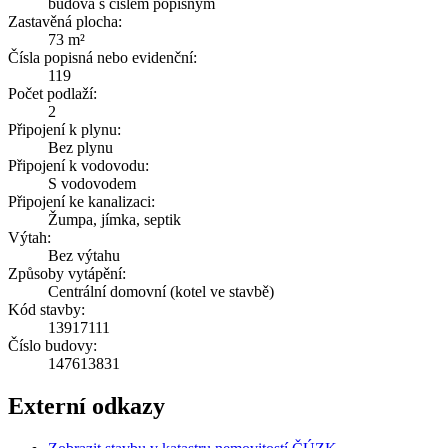
budova s číslem popisným
Zastavěná plocha:
73 m²
Čísla popisná nebo evidenční:
119
Počet podlaží:
2
Připojení k plynu:
Bez plynu
Připojení k vodovodu:
S vodovodem
Připojení ke kanalizaci:
Žumpa, jímka, septik
Výtah:
Bez výtahu
Způsoby vytápění:
Centrální domovní (kotel ve stavbě)
Kód stavby:
13917111
Číslo budovy:
147613831
Externí odkazy