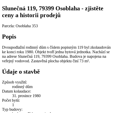
Slunečná 119, 79399 Osoblaha - zjistěte
ceny a historii prodejů
Parcela: Osoblaha 353
Popis
Dvoupodlažní rodinný dům s číslem popisným 119 byl zkolaudován
ke konci roku 1980. Objekt tvoří jedna bytová jednotka. Nachází se
na adrese Slunečná 119, 79399 Osoblaha. Budova je napojena na
veřejný vodovod. Zastavěná plocha objektu činí 73 m².
Údaje o stavbě
Způsob využití:
rodinný dům
Datum kolaudace:
31. prosince 1980
Počet bytů:
1
Typ budovy: