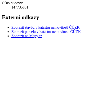
Číslo budovy:
147735831
Externí odkazy
Zobrazit stavbu v katastru nemovitostí ČÚZK
Zobrazit parcelu v katastru nemovitostí ČÚZK
Zobrazit na Mapy.cz