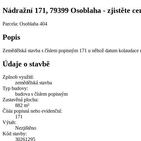
Nádražní 171, 79399 Osoblaha - zjistěte cen
Parcela: Osoblaha 404
Popis
Zemědělská stavba s číslem popisným 171 u něhož datum kolaudace n
Údaje o stavbě
Způsob využití:
zemědělská stavba
Typ budovy:
budova s číslem popisným
Zastavěná plocha:
882 m²
Čísla popisná nebo evidenční:
171
Výtah:
Nezjištěno
Kód stavby:
30261295