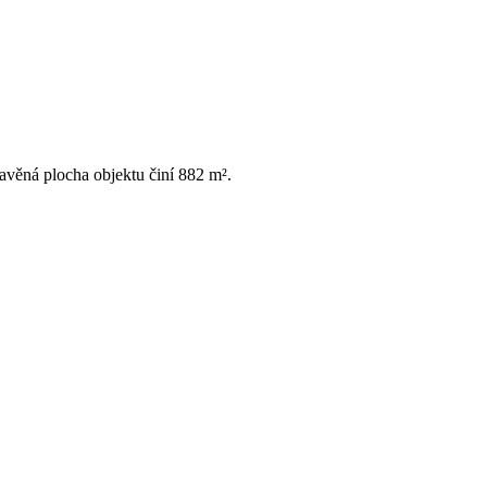
věná plocha objektu činí 882 m².