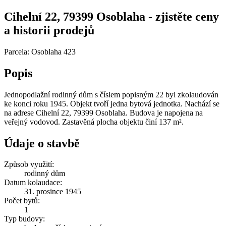
Cihelní 22, 79399 Osoblaha - zjistěte ceny
a historii prodejů
Parcela: Osoblaha 423
Popis
Jednopodlažní rodinný dům s číslem popisným 22 byl zkolaudován
ke konci roku 1945. Objekt tvoří jedna bytová jednotka. Nachází se
na adrese Cihelní 22, 79399 Osoblaha. Budova je napojena na
veřejný vodovod. Zastavěná plocha objektu činí 137 m².
Údaje o stavbě
Způsob využití:
rodinný dům
Datum kolaudace:
31. prosince 1945
Počet bytů:
1
Typ budovy: