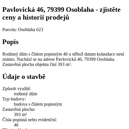
Pavlovická 46, 79399 Osoblaha - zjistěte
ceny a historii prodejů
Parcela: Osoblaha 623
Popis
Rodinný dům s číslem popisným 46 u něhož datum kolaudace není
známo. Nachází se na adrese Pavlovická 46, 79399 Osoblaha.
Zastavěná plocha objektu činí 393 m².
Údaje o stavbě
Způsob využití:
rodinný dům
Typ budovy:
budova s číslem popisným
Zastavěná plocha:
393 m²
Čísla popisná nebo evidenční:
46