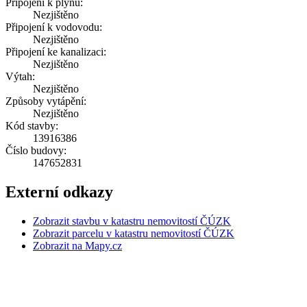
Připojení k plynu:
Nezjištěno
Připojení k vodovodu:
Nezjištěno
Připojení ke kanalizaci:
Nezjištěno
Výtah:
Nezjištěno
Způsoby vytápění:
Nezjištěno
Kód stavby:
13916386
Číslo budovy:
147652831
Externí odkazy
Zobrazit stavbu v katastru nemovitostí ČÚZK
Zobrazit parcelu v katastru nemovitostí ČÚZK
Zobrazit na Mapy.cz