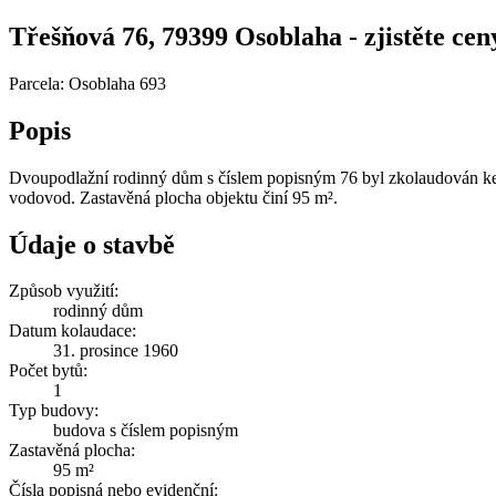
Třešňová 76, 79399 Osoblaha - zjistěte ceny
Parcela: Osoblaha 693
Popis
Dvoupodlažní rodinný dům s číslem popisným 76 byl zkolaudován ke 
vodovod. Zastavěná plocha objektu činí 95 m².
Údaje o stavbě
Způsob využití:
rodinný dům
Datum kolaudace:
31. prosince 1960
Počet bytů:
1
Typ budovy:
budova s číslem popisným
Zastavěná plocha:
95 m²
Čísla popisná nebo evidenční: