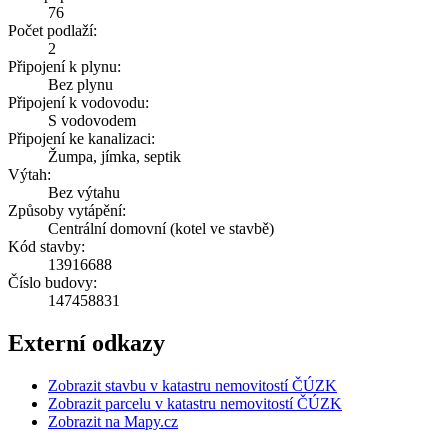
76
Počet podlaží:
2
Připojení k plynu:
Bez plynu
Připojení k vodovodu:
S vodovodem
Připojení ke kanalizaci:
Žumpa, jímka, septik
Výtah:
Bez výtahu
Způsoby vytápění:
Centrální domovní (kotel ve stavbě)
Kód stavby:
13916688
Číslo budovy:
147458831
Externí odkazy
Zobrazit stavbu v katastru nemovitostí ČÚZK
Zobrazit parcelu v katastru nemovitostí ČÚZK
Zobrazit na Mapy.cz