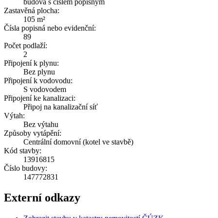
budova s číslem popisným
Zastavěná plocha:
105 m²
Čísla popisná nebo evidenční:
89
Počet podlaží:
2
Připojení k plynu:
Bez plynu
Připojení k vodovodu:
S vodovodem
Připojení ke kanalizaci:
Připoj na kanalizační síť
Výtah:
Bez výtahu
Způsoby vytápění:
Centrální domovní (kotel ve stavbě)
Kód stavby:
13916815
Číslo budovy:
147772831
Externí odkazy