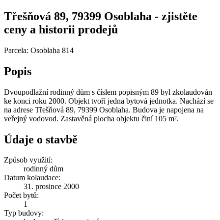
Třešňová 89, 79399 Osoblaha - zjistěte
ceny a historii prodejů
Parcela: Osoblaha 814
Popis
Dvoupodlažní rodinný dům s číslem popisným 89 byl zkolaudován
ke konci roku 2000. Objekt tvoří jedna bytová jednotka. Nachází se
na adrese Třešňová 89, 79399 Osoblaha. Budova je napojena na
veřejný vodovod. Zastavěná plocha objektu činí 105 m².
Údaje o stavbě
Způsob využití:
rodinný dům
Datum kolaudace:
31. prosince 2000
Počet bytů:
1
Typ budovy: