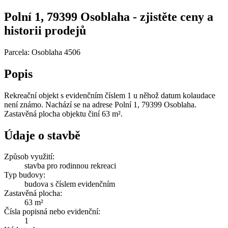
Polní 1, 79399 Osoblaha - zjistěte ceny a
historii prodejů
Parcela: Osoblaha 4506
Popis
Rekreační objekt s evidenčním číslem 1 u něhož datum kolaudace
není známo. Nachází se na adrese Polní 1, 79399 Osoblaha.
Zastavěná plocha objektu činí 63 m².
Údaje o stavbě
Způsob využití:
stavba pro rodinnou rekreaci
Typ budovy:
budova s číslem evidenčním
Zastavěná plocha:
63 m²
Čísla popisná nebo evidenční:
1