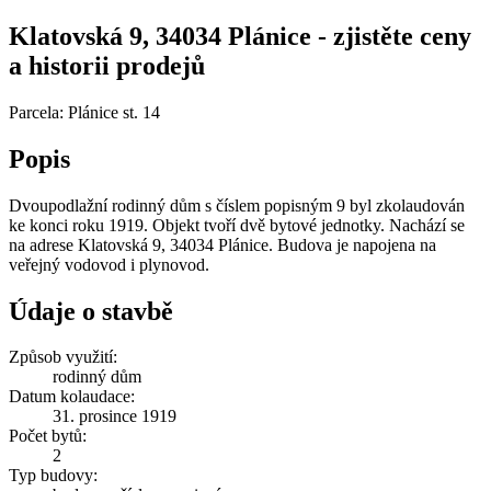
Klatovská 9, 34034 Plánice - zjistěte ceny
a historii prodejů
Parcela: Plánice st. 14
Popis
Dvoupodlažní rodinný dům s číslem popisným 9 byl zkolaudován
ke konci roku 1919. Objekt tvoří dvě bytové jednotky. Nachází se
na adrese Klatovská 9, 34034 Plánice. Budova je napojena na
veřejný vodovod i plynovod.
Údaje o stavbě
Způsob využití:
rodinný dům
Datum kolaudace:
31. prosince 1919
Počet bytů:
2
Typ budovy: