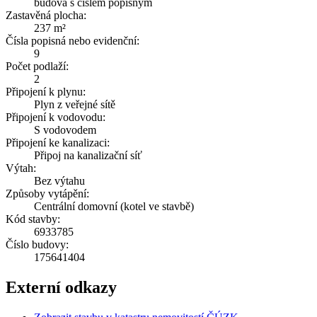
budova s číslem popisným
Zastavěná plocha:
237 m²
Čísla popisná nebo evidenční:
9
Počet podlaží:
2
Připojení k plynu:
Plyn z veřejné sítě
Připojení k vodovodu:
S vodovodem
Připojení ke kanalizaci:
Připoj na kanalizační síť
Výtah:
Bez výtahu
Způsoby vytápění:
Centrální domovní (kotel ve stavbě)
Kód stavby:
6933785
Číslo budovy:
175641404
Externí odkazy