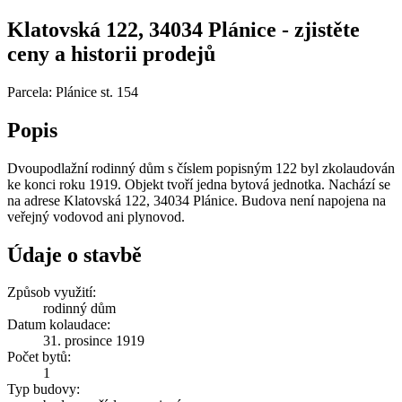
Klatovská 122, 34034 Plánice - zjistěte
ceny a historii prodejů
Parcela: Plánice st. 154
Popis
Dvoupodlažní rodinný dům s číslem popisným 122 byl zkolaudován
ke konci roku 1919. Objekt tvoří jedna bytová jednotka. Nachází se
na adrese Klatovská 122, 34034 Plánice. Budova není napojena na
veřejný vodovod ani plynovod.
Údaje o stavbě
Způsob využití:
rodinný dům
Datum kolaudace:
31. prosince 1919
Počet bytů:
1
Typ budovy: