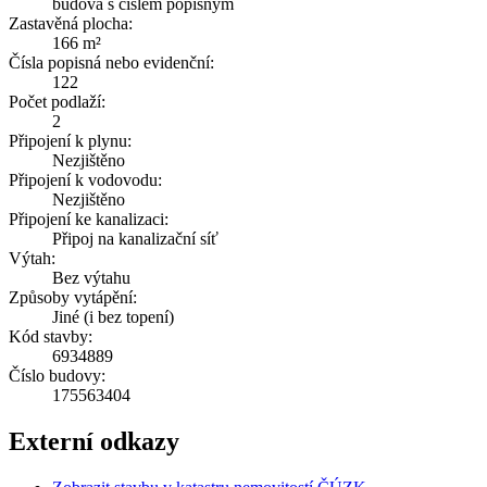
budova s číslem popisným
Zastavěná plocha:
166 m²
Čísla popisná nebo evidenční:
122
Počet podlaží:
2
Připojení k plynu:
Nezjištěno
Připojení k vodovodu:
Nezjištěno
Připojení ke kanalizaci:
Připoj na kanalizační síť
Výtah:
Bez výtahu
Způsoby vytápění:
Jiné (i bez topení)
Kód stavby:
6934889
Číslo budovy:
175563404
Externí odkazy