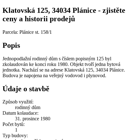
Klatovská 125, 34034 Plánice - zjistěte
ceny a historii prodejů
Parcela: Plánice st. 158/1
Popis
Jednopodlažní rodinný dům s číslem popisným 125 byl
zkolaudován ke konci roku 1980. Objekt tvoří jedna bytová
jednotka. Nachází se na adrese Klatovská 125, 34034 Plánice.
Budova je napojena na veřejný vodovod i plynovod.
Údaje o stavbě
Způsob využití:
rodinný dům
Datum kolaudace:
31. prosince 1980
Počet bytů:
1
Typ budovy: