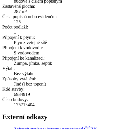
budova s číslem popisným
Zastavěná plocha:
287 m²
Čísla popisná nebo evidenční:
125
Počet podlaží:
1
Připojení k plynu:
Plyn z veřejné sítě
Připojení k vodovodu:
S vodovodem
Připojení ke kanalizaci:
Žumpa, jímka, septik
Výtah:
Bez výtahu
Způsoby vytápění:
Jiné (i bez topení)
Kód stavby:
6934919
Číslo budovy:
175713404
Externí odkazy