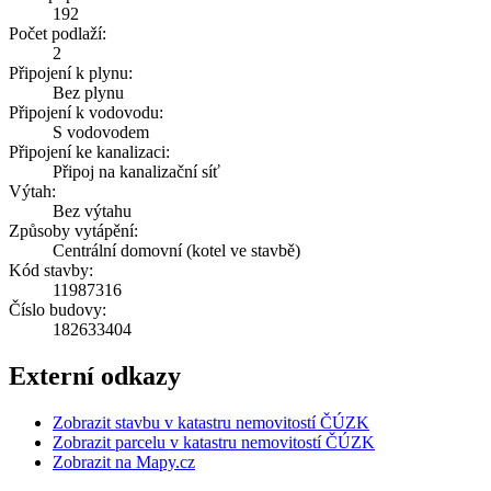
192
Počet podlaží:
2
Připojení k plynu:
Bez plynu
Připojení k vodovodu:
S vodovodem
Připojení ke kanalizaci:
Připoj na kanalizační síť
Výtah:
Bez výtahu
Způsoby vytápění:
Centrální domovní (kotel ve stavbě)
Kód stavby:
11987316
Číslo budovy:
182633404
Externí odkazy
Zobrazit stavbu v katastru nemovitostí ČÚZK
Zobrazit parcelu v katastru nemovitostí ČÚZK
Zobrazit na Mapy.cz