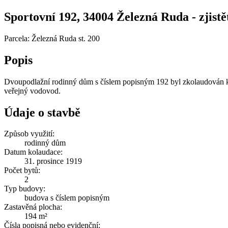
Sportovní 192, 34004 Železná Ruda - zjistět
Parcela: Železná Ruda st. 200
Popis
Dvoupodlažní rodinný dům s číslem popisným 192 byl zkolaudován ke
veřejný vodovod.
Údaje o stavbě
Způsob využití:
rodinný dům
Datum kolaudace:
31. prosince 1919
Počet bytů:
2
Typ budovy:
budova s číslem popisným
Zastavěná plocha:
194 m²
Čísla popisná nebo evidenční: