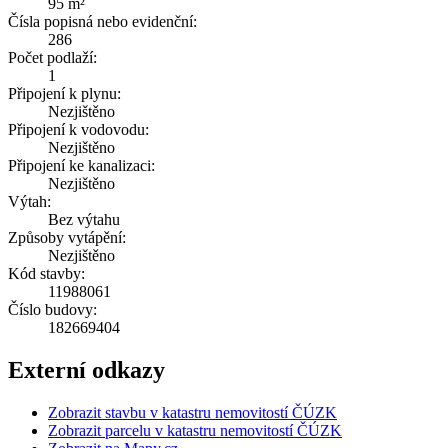
95 m²
Čísla popisná nebo evidenční:
286
Počet podlaží:
1
Připojení k plynu:
Nezjištěno
Připojení k vodovodu:
Nezjištěno
Připojení ke kanalizaci:
Nezjištěno
Výtah:
Bez výtahu
Způsoby vytápění:
Nezjištěno
Kód stavby:
11988061
Číslo budovy:
182669404
Externí odkazy
Zobrazit stavbu v katastru nemovitostí ČÚZK
Zobrazit parcelu v katastru nemovitostí ČÚZK