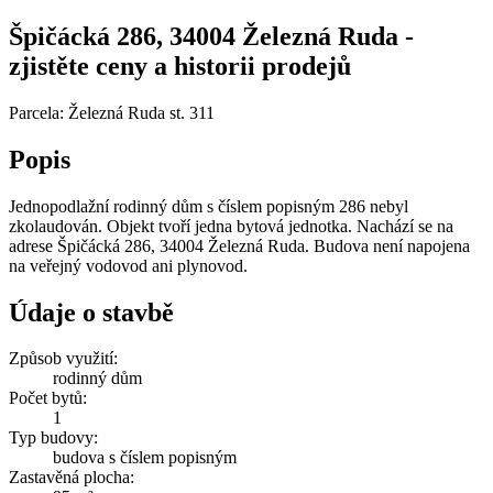
Špičácká 286, 34004 Železná Ruda -
zjistěte ceny a historii prodejů
Parcela: Železná Ruda st. 311
Popis
Jednopodlažní rodinný dům s číslem popisným 286 nebyl
zkolaudován. Objekt tvoří jedna bytová jednotka. Nachází se na
adrese Špičácká 286, 34004 Železná Ruda. Budova není napojena
na veřejný vodovod ani plynovod.
Údaje o stavbě
Způsob využití:
rodinný dům
Počet bytů:
1
Typ budovy:
budova s číslem popisným
Zastavěná plocha: