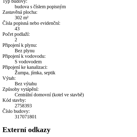
Typ budovy:
budova s číslem popisným
Zastavěná plocha:
302 m²
Čísla popisná nebo evidenční:
43
Počet podlaží:
2
Připojení k plynu:
Bez plynu
Připojení k vodovodu:
S vodovodem
Připojení ke kanalizaci:
Žumpa, jímka, septik
Výtah:
Bez výtahu
Způsoby vytápění:
Centrální domovní (kotel ve stavbě)
Kód stavby:
2758393
Číslo budovy:
317071801
Externí odkazy