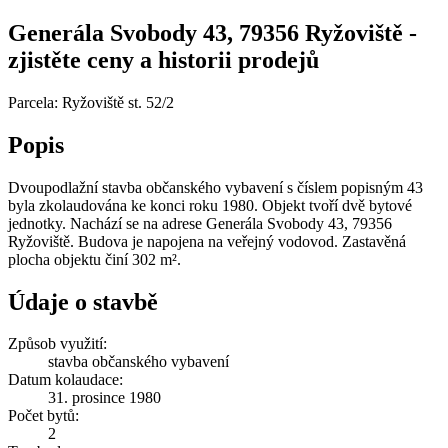
Generála Svobody 43, 79356 Ryžoviště -
zjistěte ceny a historii prodejů
Parcela: Ryžoviště st. 52/2
Popis
Dvoupodlažní stavba občanského vybavení s číslem popisným 43
byla zkolaudována ke konci roku 1980. Objekt tvoří dvě bytové
jednotky. Nachází se na adrese Generála Svobody 43, 79356
Ryžoviště. Budova je napojena na veřejný vodovod. Zastavěná
plocha objektu činí 302 m².
Údaje o stavbě
Způsob využití:
stavba občanského vybavení
Datum kolaudace:
31. prosince 1980
Počet bytů:
2