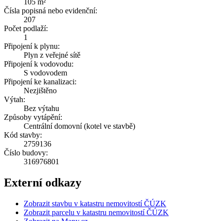
105 m²
Čísla popisná nebo evidenční:
207
Počet podlaží:
1
Připojení k plynu:
Plyn z veřejné sítě
Připojení k vodovodu:
S vodovodem
Připojení ke kanalizaci:
Nezjištěno
Výtah:
Bez výtahu
Způsoby vytápění:
Centrální domovní (kotel ve stavbě)
Kód stavby:
2759136
Číslo budovy:
316976801
Externí odkazy
Zobrazit stavbu v katastru nemovitostí ČÚZK
Zobrazit parcelu v katastru nemovitostí ČÚZK