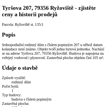
Tyršova 207, 79356 Ryžoviště - zjistěte
ceny a historii prodejů
Parcela: Ryžoviště st. 135/1
Popis
Jednopodlažní rodinný dům s číslem popisným 207 u něhož datum
kolaudace není známo. Objekt tvoří jedna bytová jednotka. Nachází
se na adrese Tyršova 207, 79356 Ryžoviště. Budova je napojena na
veřejný vodovod i plynovod. Zastavěná plocha objektu činí 105 m².
Údaje o stavbě
Způsob využití:
rodinný dům
Počet bytů:
1
Typ budovy:
budova s číslem popisným
Zastavěná plocha: