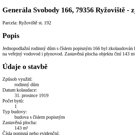
Generála Svobody 166, 79356 Ryžoviště - zj
Parcela: Ryžoviště st. 192
Popis
Jednopodlažní rodinný dům s číslem popisným 166 byl zkolaudován k
na veřejný vodovod i plynovod. Zastavěná plocha objektu činí 143 m
Údaje o stavbě
Způsob využití:
rodinný dům
Datum kolaudace:
31. prosince 1919
Počet bytů:
1
Typ budovy:
budova s číslem popisným
Zastavěná plocha:
143 m²
Čísla popisná nebo evidenční: