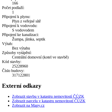
166
Počet podlaží:
1
Připojení k plynu:
Plyn z veřejné sítě
Připojení k vodovodu:
S vodovodem
Připojení ke kanalizaci:
Žumpa, jímka, septik
Výtah:
Bez výtahu
Způsoby vytápění:
Centrální domovní (kotel ve stavbě)
Kód stavby:
25228960
Číslo budovy:
317122801
Externí odkazy
Zobrazit stavbu v katastru nemovitostí ČÚZK
Zobrazit parcelu v katastru nemovitostí ČÚZK
Zobrazit na Mapy.cz