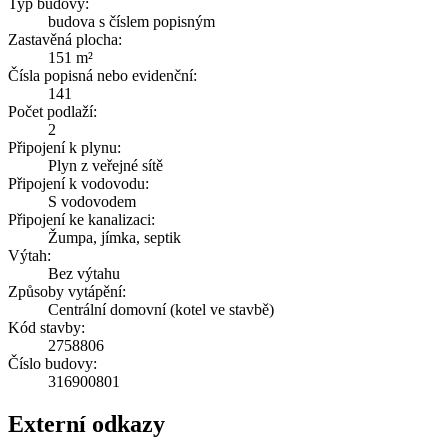
Typ budovy:
budova s číslem popisným
Zastavěná plocha:
151 m²
Čísla popisná nebo evidenční:
141
Počet podlaží:
2
Připojení k plynu:
Plyn z veřejné sítě
Připojení k vodovodu:
S vodovodem
Připojení ke kanalizaci:
Žumpa, jímka, septik
Výtah:
Bez výtahu
Způsoby vytápění:
Centrální domovní (kotel ve stavbě)
Kód stavby:
2758806
Číslo budovy:
316900801
Externí odkazy