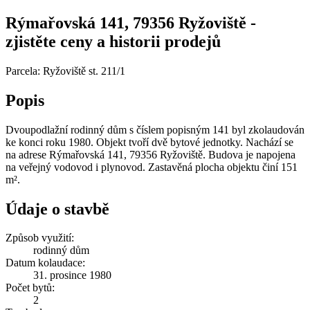
Rýmařovská 141, 79356 Ryžoviště -
zjistěte ceny a historii prodejů
Parcela: Ryžoviště st. 211/1
Popis
Dvoupodlažní rodinný dům s číslem popisným 141 byl zkolaudován
ke konci roku 1980. Objekt tvoří dvě bytové jednotky. Nachází se
na adrese Rýmařovská 141, 79356 Ryžoviště. Budova je napojena
na veřejný vodovod i plynovod. Zastavěná plocha objektu činí 151
m².
Údaje o stavbě
Způsob využití:
rodinný dům
Datum kolaudace:
31. prosince 1980
Počet bytů:
2