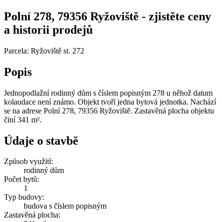
Polní 278, 79356 Ryžoviště - zjistěte ceny
a historii prodejů
Parcela: Ryžoviště st. 272
Popis
Jednopodlažní rodinný dům s číslem popisným 278 u něhož datum
kolaudace není známo. Objekt tvoří jedna bytová jednotka. Nachází
se na adrese Polní 278, 79356 Ryžoviště. Zastavěná plocha objektu
činí 341 m².
Údaje o stavbě
Způsob využití:
rodinný dům
Počet bytů:
1
Typ budovy:
budova s číslem popisným
Zastavěná plocha: