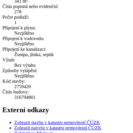
341 m²
Čísla popisná nebo evidenční:
278
Počet podlaží:
1
Připojení k plynu:
Nezjištěno
Připojení k vodovodu:
Nezjištěno
Připojení ke kanalizaci:
Žumpa, jímka, septik
Výtah:
Bez výtahu
Způsoby vytápění:
Nezjištěno
Kód stavby:
2759420
Číslo budovy:
316794801
Externí odkazy
Zobrazit stavbu v katastru nemovitostí ČÚZK
Zobrazit parcelu v katastru nemovitostí ČÚZK