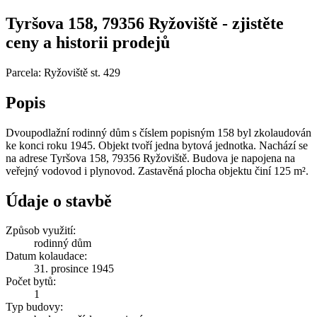
Tyršova 158, 79356 Ryžoviště - zjistěte
ceny a historii prodejů
Parcela: Ryžoviště st. 429
Popis
Dvoupodlažní rodinný dům s číslem popisným 158 byl zkolaudován
ke konci roku 1945. Objekt tvoří jedna bytová jednotka. Nachází se
na adrese Tyršova 158, 79356 Ryžoviště. Budova je napojena na
veřejný vodovod i plynovod. Zastavěná plocha objektu činí 125 m².
Údaje o stavbě
Způsob využití:
rodinný dům
Datum kolaudace:
31. prosince 1945
Počet bytů:
1
Typ budovy: