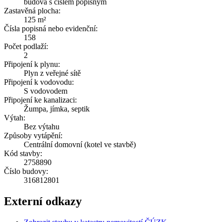
budova s číslem popisným
Zastavěná plocha:
125 m²
Čísla popisná nebo evidenční:
158
Počet podlaží:
2
Připojení k plynu:
Plyn z veřejné sítě
Připojení k vodovodu:
S vodovodem
Připojení ke kanalizaci:
Žumpa, jímka, septik
Výtah:
Bez výtahu
Způsoby vytápění:
Centrální domovní (kotel ve stavbě)
Kód stavby:
2758890
Číslo budovy:
316812801
Externí odkazy