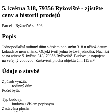
5. května 318, 79356 Ryžoviště - zjistěte
ceny a historii prodejů
Parcela: Ryžoviště st. 596
Popis
Jednopodlažní rodinný dům s číslem popisným 318 u něhož datum
kolaudace není známo. Objekt tvoří jedna bytová jednotka. Nachází
se na adrese 5. května 318, 79356 Ryžoviště. Budova je napojena
na veřejný vodovod. Zastavěná plocha objektu činí 115 m².
Údaje o stavbě
Způsob využití:
rodinný dům
Počet bytů:
1
Typ budovy:
budova s číslem popisným
Zastavěná plocha: