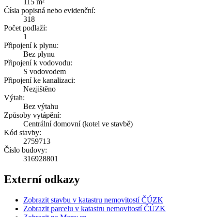
115 m²
Čísla popisná nebo evidenční:
318
Počet podlaží:
1
Připojení k plynu:
Bez plynu
Připojení k vodovodu:
S vodovodem
Připojení ke kanalizaci:
Nezjištěno
Výtah:
Bez výtahu
Způsoby vytápění:
Centrální domovní (kotel ve stavbě)
Kód stavby:
2759713
Číslo budovy:
316928801
Externí odkazy
Zobrazit stavbu v katastru nemovitostí ČÚZK
Zobrazit parcelu v katastru nemovitostí ČÚZK