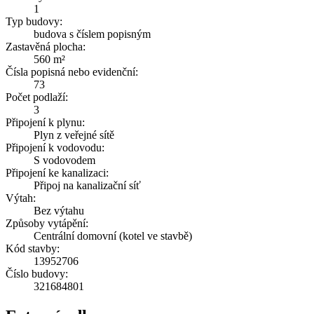
1
Typ budovy:
budova s číslem popisným
Zastavěná plocha:
560 m²
Čísla popisná nebo evidenční:
73
Počet podlaží:
3
Připojení k plynu:
Plyn z veřejné sítě
Připojení k vodovodu:
S vodovodem
Připojení ke kanalizaci:
Připoj na kanalizační síť
Výtah:
Bez výtahu
Způsoby vytápění:
Centrální domovní (kotel ve stavbě)
Kód stavby:
13952706
Číslo budovy:
321684801