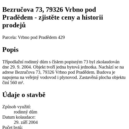
Bezručova 73, 79326 Vrbno pod
Pradědem - zjistěte ceny a historii
prodejů
Parcela: Vrbno pod Pradědem 429
Popis
Třípodlažní rodinný dům s číslem popisným 73 byl zkolaudován
dne 29. 9. 2004. Objekt tvoří jedna bytová jednotka. Nachází se na
adrese Bezručova 73, 79326 Vrbno pod Pradědem. Budova je
napojena na veřejný vodovod i plynovod. Zastavěná plocha objektu
činí 560 m².
Údaje o stavbě
Způsob využití:
rodinný dům
Datum kolaudace:
29. září 2004
Počet bytů: