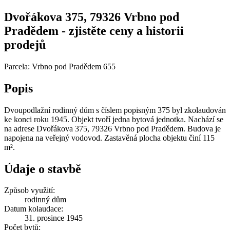
Dvořákova 375, 79326 Vrbno pod
Pradědem - zjistěte ceny a historii
prodejů
Parcela: Vrbno pod Pradědem 655
Popis
Dvoupodlažní rodinný dům s číslem popisným 375 byl zkolaudován
ke konci roku 1945. Objekt tvoří jedna bytová jednotka. Nachází se
na adrese Dvořákova 375, 79326 Vrbno pod Pradědem. Budova je
napojena na veřejný vodovod. Zastavěná plocha objektu činí 115
m².
Údaje o stavbě
Způsob využití:
rodinný dům
Datum kolaudace:
31. prosince 1945
Počet bytů: