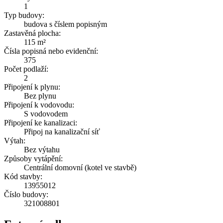
1
Typ budovy:
budova s číslem popisným
Zastavěná plocha:
115 m²
Čísla popisná nebo evidenční:
375
Počet podlaží:
2
Připojení k plynu:
Bez plynu
Připojení k vodovodu:
S vodovodem
Připojení ke kanalizaci:
Připoj na kanalizační síť
Výtah:
Bez výtahu
Způsoby vytápění:
Centrální domovní (kotel ve stavbě)
Kód stavby:
13955012
Číslo budovy:
321008801