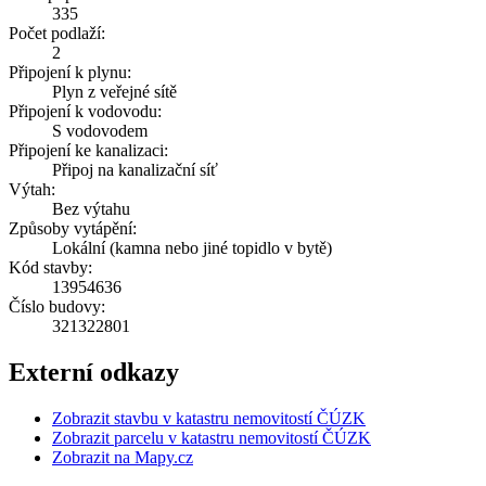
335
Počet podlaží:
2
Připojení k plynu:
Plyn z veřejné sítě
Připojení k vodovodu:
S vodovodem
Připojení ke kanalizaci:
Připoj na kanalizační síť
Výtah:
Bez výtahu
Způsoby vytápění:
Lokální (kamna nebo jiné topidlo v bytě)
Kód stavby:
13954636
Číslo budovy:
321322801
Externí odkazy
Zobrazit stavbu v katastru nemovitostí ČÚZK
Zobrazit parcelu v katastru nemovitostí ČÚZK
Zobrazit na Mapy.cz