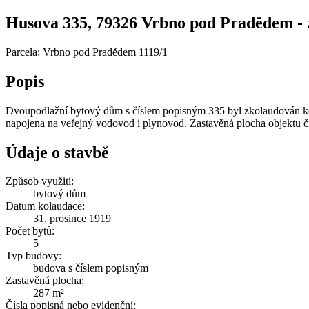
Husova 335, 79326 Vrbno pod Pradědem - zj
Parcela: Vrbno pod Pradědem 1119/1
Popis
Dvoupodlažní bytový dům s číslem popisným 335 byl zkolaudován ke
napojena na veřejný vodovod i plynovod. Zastavěná plocha objektu č
Údaje o stavbě
Způsob využití:
bytový dům
Datum kolaudace:
31. prosince 1919
Počet bytů:
5
Typ budovy:
budova s číslem popisným
Zastavěná plocha:
287 m²
Čísla popisná nebo evidenční: