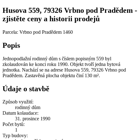
Husova 559, 79326 Vrbno pod Pradědem -
zjistěte ceny a historii prodejů
Parcela: Vrbno pod Pradědem 1460
Popis
Jednopodlažní rodinný dům s číslem popisným 559 byl
zkolaudován ke konci roku 1990. Objekt tvoří jedna bytová
jednotka. Nachází se na adrese Husova 559, 79326 Vrbno pod
Pradědem. Zastavěná plocha objektu činí 130 m².
Údaje o stavbě
Způsob využití:
rodinný dům
Datum kolaudace:
31. prosince 1990
Počet bytů:
1
Typ budovy: