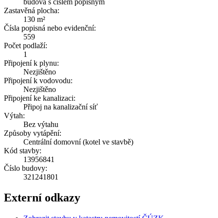
budova s číslem popisným
Zastavěná plocha:
130 m²
Čísla popisná nebo evidenční:
559
Počet podlaží:
1
Připojení k plynu:
Nezjištěno
Připojení k vodovodu:
Nezjištěno
Připojení ke kanalizaci:
Připoj na kanalizační síť
Výtah:
Bez výtahu
Způsoby vytápění:
Centrální domovní (kotel ve stavbě)
Kód stavby:
13956841
Číslo budovy:
321241801
Externí odkazy