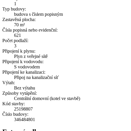
1
Typ budovy:
budova s číslem popisným
Zastavěná plocha:
70 m²
Čísla popisná nebo evidenční:
621
Počet podlaží:
3
Připojení k plynu:
Plyn z veřejné sítě
Připojení k vodovodu:
S vodovodem
Připojení ke kanalizaci:
Připoj na kanalizační síť
Výtah:
Bez výtahu
Způsoby vytápění:
Centrální domovní (kotel ve stavbě)
Kód stavby:
25198807
Číslo budovy:
346484801