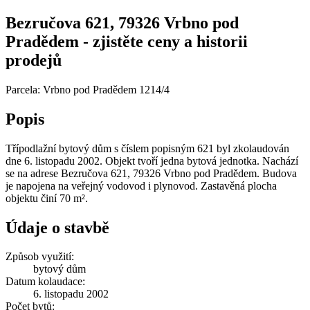
Bezručova 621, 79326 Vrbno pod
Pradědem - zjistěte ceny a historii
prodejů
Parcela: Vrbno pod Pradědem 1214/4
Popis
Třípodlažní bytový dům s číslem popisným 621 byl zkolaudován
dne 6. listopadu 2002. Objekt tvoří jedna bytová jednotka. Nachází
se na adrese Bezručova 621, 79326 Vrbno pod Pradědem. Budova
je napojena na veřejný vodovod i plynovod. Zastavěná plocha
objektu činí 70 m².
Údaje o stavbě
Způsob využití:
bytový dům
Datum kolaudace:
6. listopadu 2002
Počet bytů: