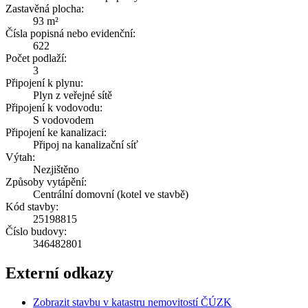
Zastavěná plocha:
93 m²
Čísla popisná nebo evidenční:
622
Počet podlaží:
3
Připojení k plynu:
Plyn z veřejné sítě
Připojení k vodovodu:
S vodovodem
Připojení ke kanalizaci:
Připoj na kanalizační síť
Výtah:
Nezjištěno
Způsoby vytápění:
Centrální domovní (kotel ve stavbě)
Kód stavby:
25198815
Číslo budovy:
346482801
Externí odkazy
Zobrazit stavbu v katastru nemovitostí ČÚZK