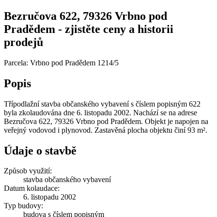
Bezručova 622, 79326 Vrbno pod
Pradědem - zjistěte ceny a historii
prodejů
Parcela: Vrbno pod Pradědem 1214/5
Popis
Třípodlažní stavba občanského vybavení s číslem popisným 622
byla zkolaudována dne 6. listopadu 2002. Nachází se na adrese
Bezručova 622, 79326 Vrbno pod Pradědem. Objekt je napojen na
veřejný vodovod i plynovod. Zastavěná plocha objektu činí 93 m².
Údaje o stavbě
Způsob využití:
stavba občanského vybavení
Datum kolaudace:
6. listopadu 2002
Typ budovy:
budova s číslem popisným