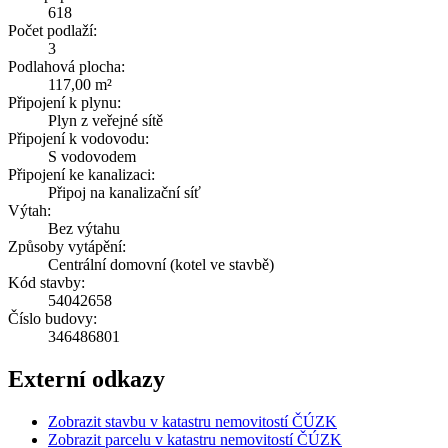
618
Počet podlaží:
3
Podlahová plocha:
117,00 m²
Připojení k plynu:
Plyn z veřejné sítě
Připojení k vodovodu:
S vodovodem
Připojení ke kanalizaci:
Připoj na kanalizační síť
Výtah:
Bez výtahu
Způsoby vytápění:
Centrální domovní (kotel ve stavbě)
Kód stavby:
54042658
Číslo budovy:
346486801
Externí odkazy
Zobrazit stavbu v katastru nemovitostí ČÚZK
Zobrazit parcelu v katastru nemovitostí ČÚZK