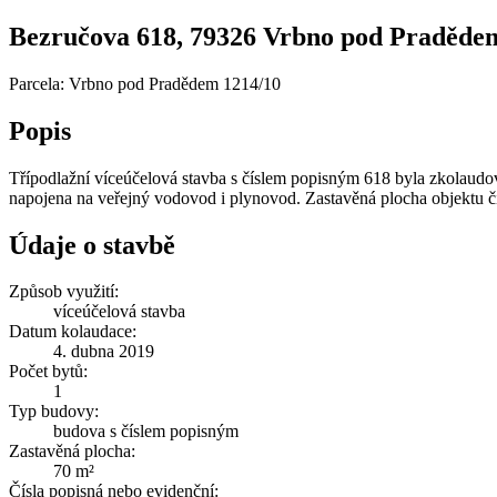
Bezručova 618, 79326 Vrbno pod Pradědem -
Parcela: Vrbno pod Pradědem 1214/10
Popis
Třípodlažní víceúčelová stavba s číslem popisným 618 byla zkolaud
napojena na veřejný vodovod i plynovod. Zastavěná plocha objektu č
Údaje o stavbě
Způsob využití:
víceúčelová stavba
Datum kolaudace:
4. dubna 2019
Počet bytů:
1
Typ budovy:
budova s číslem popisným
Zastavěná plocha:
70 m²
Čísla popisná nebo evidenční: