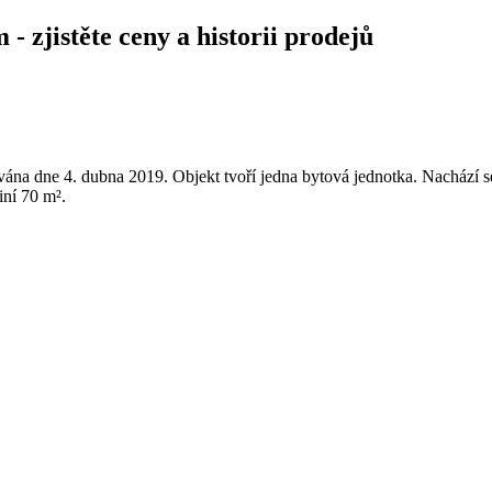
 zjistěte ceny a historii prodejů
ována dne 4. dubna 2019. Objekt tvoří jedna bytová jednotka. Nacház
iní 70 m².