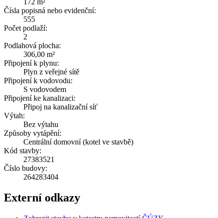
172 m²
Čísla popisná nebo evidenční:
555
Počet podlaží:
2
Podlahová plocha:
306,00 m²
Připojení k plynu:
Plyn z veřejné sítě
Připojení k vodovodu:
S vodovodem
Připojení ke kanalizaci:
Připoj na kanalizační síť
Výtah:
Bez výtahu
Způsoby vytápění:
Centrální domovní (kotel ve stavbě)
Kód stavby:
27383521
Číslo budovy:
264283404
Externí odkazy