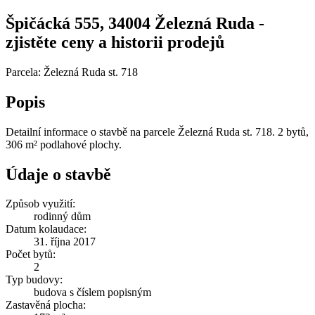
Špičácká 555, 34004 Železná Ruda -
zjistěte ceny a historii prodejů
Parcela: Železná Ruda st. 718
Popis
Detailní informace o stavbě na parcele Železná Ruda st. 718. 2 bytů,
306 m² podlahové plochy.
Údaje o stavbě
Způsob využití:
rodinný dům
Datum kolaudace:
31. října 2017
Počet bytů:
2
Typ budovy:
budova s číslem popisným
Zastavěná plocha: