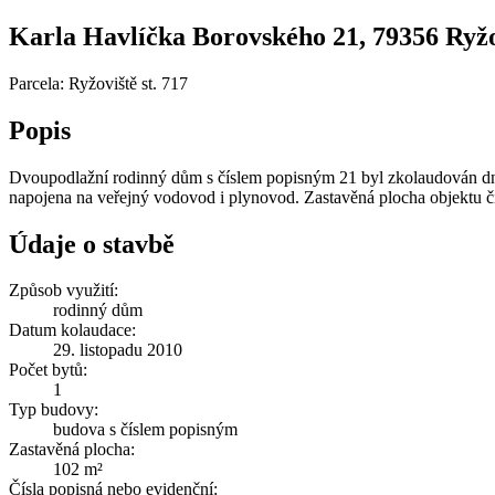
Karla Havlíčka Borovského 21, 79356 Ryžovi
Parcela: Ryžoviště st. 717
Popis
Dvoupodlažní rodinný dům s číslem popisným 21 byl zkolaudován dne
napojena na veřejný vodovod i plynovod. Zastavěná plocha objektu č
Údaje o stavbě
Způsob využití:
rodinný dům
Datum kolaudace:
29. listopadu 2010
Počet bytů:
1
Typ budovy:
budova s číslem popisným
Zastavěná plocha:
102 m²
Čísla popisná nebo evidenční: