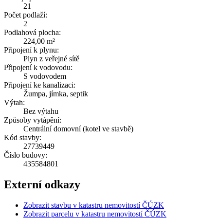
21
Počet podlaží:
2
Podlahová plocha:
224,00 m²
Připojení k plynu:
Plyn z veřejné sítě
Připojení k vodovodu:
S vodovodem
Připojení ke kanalizaci:
Žumpa, jímka, septik
Výtah:
Bez výtahu
Způsoby vytápění:
Centrální domovní (kotel ve stavbě)
Kód stavby:
27739449
Číslo budovy:
435584801
Externí odkazy
Zobrazit stavbu v katastru nemovitostí ČÚZK
Zobrazit parcelu v katastru nemovitostí ČÚZK