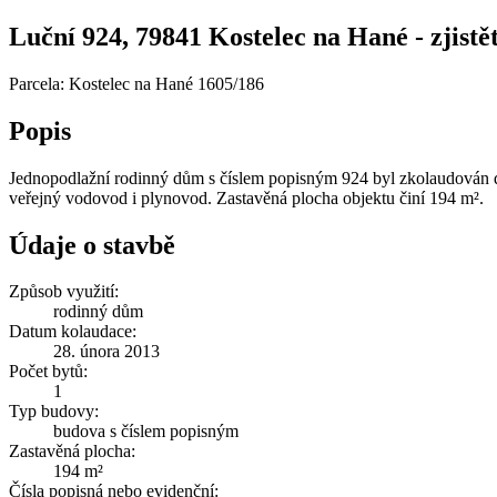
Luční 924, 79841 Kostelec na Hané - zjistět
Parcela: Kostelec na Hané 1605/186
Popis
Jednopodlažní rodinný dům s číslem popisným 924 byl zkolaudován dn
veřejný vodovod i plynovod. Zastavěná plocha objektu činí 194 m².
Údaje o stavbě
Způsob využití:
rodinný dům
Datum kolaudace:
28. února 2013
Počet bytů:
1
Typ budovy:
budova s číslem popisným
Zastavěná plocha:
194 m²
Čísla popisná nebo evidenční: