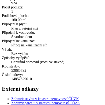
924
Počet podlaží:
1
Podlahová plocha:
160,00 m²
Připojení k plynu:
Plyn z veřejné sítě
Připojení k vodovodu:
S vodovodem
Připojení ke kanalizaci:
Připoj na kanalizační síť
Výtah:
Bez výtahu
Způsoby vytápění:
Centrální domovní (kotel ve stavbě)
Kód stavby:
53885732
Číslo budovy:
14857529010
Externí odkazy
Zobrazit stavbu v katastru nemovitostí ČÚZK
Zobrazit parcelu v katastru nemovitostí ČÚZK