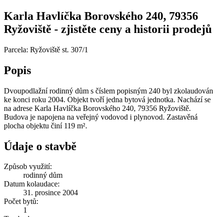
Karla Havlíčka Borovského 240, 79356
Ryžoviště - zjistěte ceny a historii prodejů
Parcela: Ryžoviště st. 307/1
Popis
Dvoupodlažní rodinný dům s číslem popisným 240 byl zkolaudován
ke konci roku 2004. Objekt tvoří jedna bytová jednotka. Nachází se
na adrese Karla Havlíčka Borovského 240, 79356 Ryžoviště.
Budova je napojena na veřejný vodovod i plynovod. Zastavěná
plocha objektu činí 119 m².
Údaje o stavbě
Způsob využití:
rodinný dům
Datum kolaudace:
31. prosince 2004
Počet bytů:
1