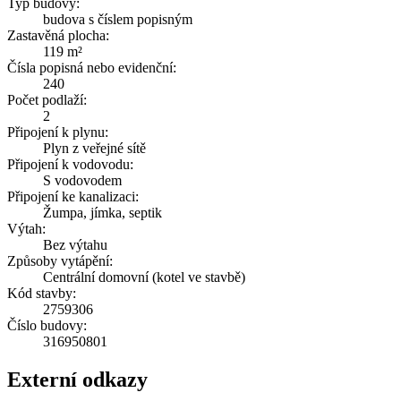
Typ budovy:
budova s číslem popisným
Zastavěná plocha:
119 m²
Čísla popisná nebo evidenční:
240
Počet podlaží:
2
Připojení k plynu:
Plyn z veřejné sítě
Připojení k vodovodu:
S vodovodem
Připojení ke kanalizaci:
Žumpa, jímka, septik
Výtah:
Bez výtahu
Způsoby vytápění:
Centrální domovní (kotel ve stavbě)
Kód stavby:
2759306
Číslo budovy:
316950801
Externí odkazy