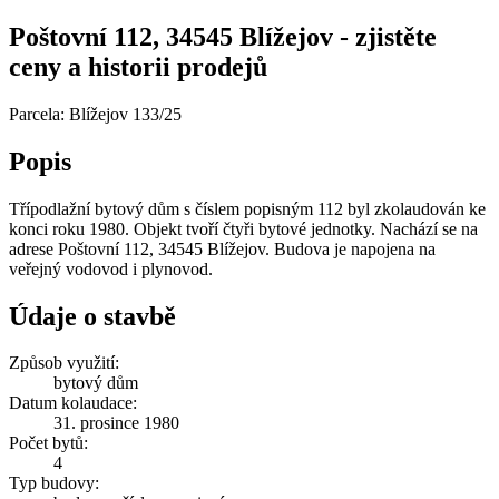
Poštovní 112, 34545 Blížejov - zjistěte
ceny a historii prodejů
Parcela: Blížejov 133/25
Popis
Třípodlažní bytový dům s číslem popisným 112 byl zkolaudován ke
konci roku 1980. Objekt tvoří čtyři bytové jednotky. Nachází se na
adrese Poštovní 112, 34545 Blížejov. Budova je napojena na
veřejný vodovod i plynovod.
Údaje o stavbě
Způsob využití:
bytový dům
Datum kolaudace:
31. prosince 1980
Počet bytů:
4
Typ budovy: