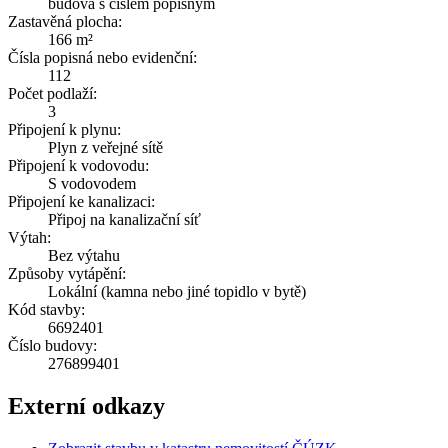
budova s číslem popisným
Zastavěná plocha:
166 m²
Čísla popisná nebo evidenční:
112
Počet podlaží:
3
Připojení k plynu:
Plyn z veřejné sítě
Připojení k vodovodu:
S vodovodem
Připojení ke kanalizaci:
Připoj na kanalizační síť
Výtah:
Bez výtahu
Způsoby vytápění:
Lokální (kamna nebo jiné topidlo v bytě)
Kód stavby:
6692401
Číslo budovy:
276899401
Externí odkazy