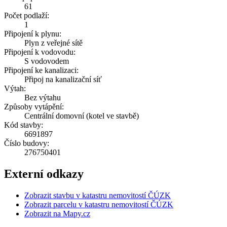
61
Počet podlaží:
1
Připojení k plynu:
Plyn z veřejné sítě
Připojení k vodovodu:
S vodovodem
Připojení ke kanalizaci:
Připoj na kanalizační síť
Výtah:
Bez výtahu
Způsoby vytápění:
Centrální domovní (kotel ve stavbě)
Kód stavby:
6691897
Číslo budovy:
276750401
Externí odkazy
Zobrazit stavbu v katastru nemovitostí ČÚZK
Zobrazit parcelu v katastru nemovitostí ČÚZK
Zobrazit na Mapy.cz