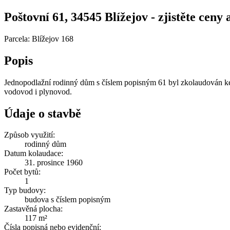
Poštovní 61, 34545 Blížejov - zjistěte ceny 
Parcela: Blížejov 168
Popis
Jednopodlažní rodinný dům s číslem popisným 61 byl zkolaudován ke 
vodovod i plynovod.
Údaje o stavbě
Způsob využití:
rodinný dům
Datum kolaudace:
31. prosince 1960
Počet bytů:
1
Typ budovy:
budova s číslem popisným
Zastavěná plocha:
117 m²
Čísla popisná nebo evidenční: