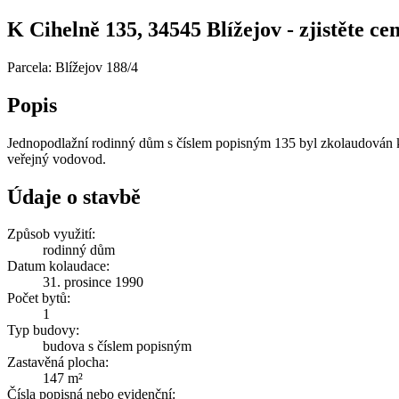
K Cihelně 135, 34545 Blížejov - zjistěte cen
Parcela: Blížejov 188/4
Popis
Jednopodlažní rodinný dům s číslem popisným 135 byl zkolaudován ke
veřejný vodovod.
Údaje o stavbě
Způsob využití:
rodinný dům
Datum kolaudace:
31. prosince 1990
Počet bytů:
1
Typ budovy:
budova s číslem popisným
Zastavěná plocha:
147 m²
Čísla popisná nebo evidenční: