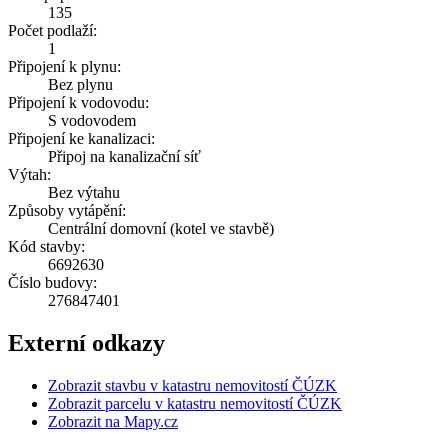
135
Počet podlaží:
1
Připojení k plynu:
Bez plynu
Připojení k vodovodu:
S vodovodem
Připojení ke kanalizaci:
Připoj na kanalizační síť
Výtah:
Bez výtahu
Způsoby vytápění:
Centrální domovní (kotel ve stavbě)
Kód stavby:
6692630
Číslo budovy:
276847401
Externí odkazy
Zobrazit stavbu v katastru nemovitostí ČÚZK
Zobrazit parcelu v katastru nemovitostí ČÚZK
Zobrazit na Mapy.cz