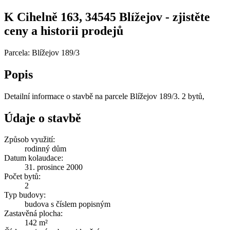
K Cihelně 163, 34545 Blížejov - zjistěte
ceny a historii prodejů
Parcela: Blížejov 189/3
Popis
Detailní informace o stavbě na parcele Blížejov 189/3. 2 bytů,
Údaje o stavbě
Způsob využití:
rodinný dům
Datum kolaudace:
31. prosince 2000
Počet bytů:
2
Typ budovy:
budova s číslem popisným
Zastavěná plocha:
142 m²