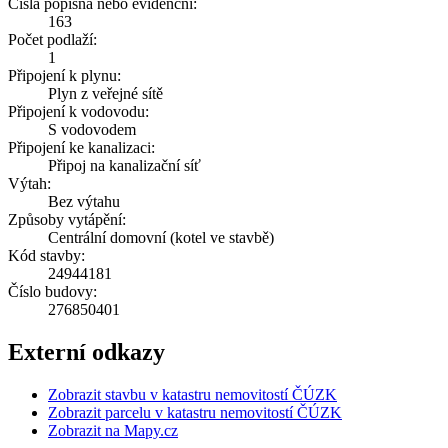
Čísla popisná nebo evidenční:
163
Počet podlaží:
1
Připojení k plynu:
Plyn z veřejné sítě
Připojení k vodovodu:
S vodovodem
Připojení ke kanalizaci:
Připoj na kanalizační síť
Výtah:
Bez výtahu
Způsoby vytápění:
Centrální domovní (kotel ve stavbě)
Kód stavby:
24944181
Číslo budovy:
276850401
Externí odkazy
Zobrazit stavbu v katastru nemovitostí ČÚZK
Zobrazit parcelu v katastru nemovitostí ČÚZK
Zobrazit na Mapy.cz