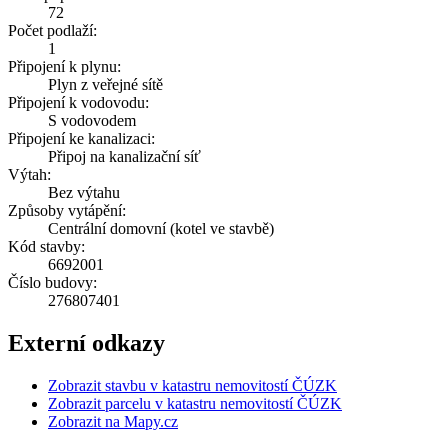
72
Počet podlaží:
1
Připojení k plynu:
Plyn z veřejné sítě
Připojení k vodovodu:
S vodovodem
Připojení ke kanalizaci:
Připoj na kanalizační síť
Výtah:
Bez výtahu
Způsoby vytápění:
Centrální domovní (kotel ve stavbě)
Kód stavby:
6692001
Číslo budovy:
276807401
Externí odkazy
Zobrazit stavbu v katastru nemovitostí ČÚZK
Zobrazit parcelu v katastru nemovitostí ČÚZK
Zobrazit na Mapy.cz