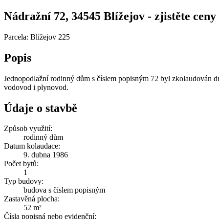
Nádražní 72, 34545 Blížejov - zjistěte ceny 
Parcela: Blížejov 225
Popis
Jednopodlažní rodinný dům s číslem popisným 72 byl zkolaudován dne
vodovod i plynovod.
Údaje o stavbě
Způsob využití:
rodinný dům
Datum kolaudace:
9. dubna 1986
Počet bytů:
1
Typ budovy:
budova s číslem popisným
Zastavěná plocha:
52 m²
Čísla popisná nebo evidenční: