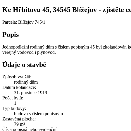
Ke Hřbitovu 45, 34545 Blížejov - zjistěte c
Parcela: Blížejov 745/1
Popis
Jednopodlažní rodinný dům s číslem popisným 45 byl zkolaudován ke 
veřejný vodovod i plynovod.
Údaje o stavbě
Způsob využití:
rodinný dům
Datum kolaudace:
31. prosince 1919
Počet bytů:
1
Typ budovy:
budova s číslem popisným
Zastavěná plocha:
79 m²
Čísla popisná nebo evidenční: