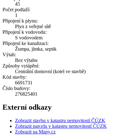
45
Počet podlaží:
1
Připojení k plynu:
Plyn z veřejné sítě
Připojení k vodovodu:
S vodovodem
Připojení ke kanalizaci:
Žumpa, jímka, septik
Výtah:
Bez výtahu
Způsoby vytápění:
Centrální domovní (kotel ve stavbě)
Kód stavby:
6691731
Číslo budovy:
276825401
Externí odkazy
Zobrazit stavbu v katastru nemovitostí ČÚZK
Zobrazit parcelu v katastru nemovitostí ČÚZK
Zobrazit na Mapy.cz