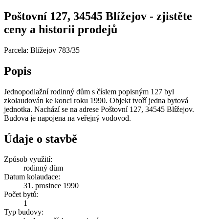
Poštovní 127, 34545 Blížejov - zjistěte
ceny a historii prodejů
Parcela: Blížejov 783/35
Popis
Jednopodlažní rodinný dům s číslem popisným 127 byl
zkolaudován ke konci roku 1990. Objekt tvoří jedna bytová
jednotka. Nachází se na adrese Poštovní 127, 34545 Blížejov.
Budova je napojena na veřejný vodovod.
Údaje o stavbě
Způsob využití:
rodinný dům
Datum kolaudace:
31. prosince 1990
Počet bytů:
1
Typ budovy: