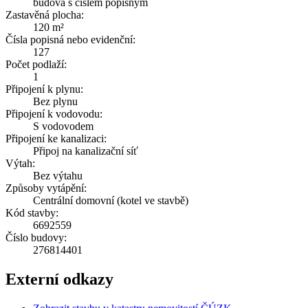
budova s číslem popisným
Zastavěná plocha:
120 m²
Čísla popisná nebo evidenční:
127
Počet podlaží:
1
Připojení k plynu:
Bez plynu
Připojení k vodovodu:
S vodovodem
Připojení ke kanalizaci:
Připoj na kanalizační síť
Výtah:
Bez výtahu
Způsoby vytápění:
Centrální domovní (kotel ve stavbě)
Kód stavby:
6692559
Číslo budovy:
276814401
Externí odkazy