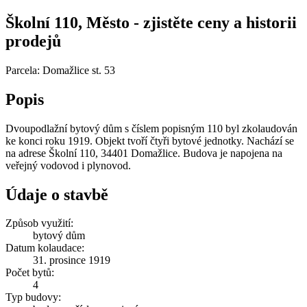
Školní 110, Město - zjistěte ceny a historii
prodejů
Parcela: Domažlice st. 53
Popis
Dvoupodlažní bytový dům s číslem popisným 110 byl zkolaudován
ke konci roku 1919. Objekt tvoří čtyři bytové jednotky. Nachází se
na adrese Školní 110, 34401 Domažlice. Budova je napojena na
veřejný vodovod i plynovod.
Údaje o stavbě
Způsob využití:
bytový dům
Datum kolaudace:
31. prosince 1919
Počet bytů:
4
Typ budovy: