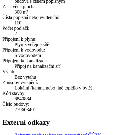
budova s číslem popisným
Zastavěná plocha:
300 m²
Čísla popisná nebo evidenční:
110
Počet podlaží:
2
Připojení k plynu:
Plyn z veřejné sítě
Připojení k vodovodu:
S vodovodem
Připojení ke kanalizaci:
Připoj na kanalizační síť
Výtah:
Bez výtahu
Způsoby vytápění:
Lokální (kamna nebo jiné topidlo v bytě)
Kód stavby:
6840884
Číslo budovy:
279603401
Externí odkazy