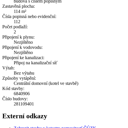
budova s číslem popisným
Zastavěná plocha:
114 m²
Čísla popisná nebo evidenční:
112
Počet podlaží:
2
Připojení k plynu:
Nezjištěno
Připojení k vodovodu:
Nezjištěno
Připojení ke kanalizaci:
Připoj na kanalizační síť
Výtah:
Bez výtahu
Způsoby vytápění:
Centrální domovní (kotel ve stavbě)
Kód stavby:
6840906
Číslo budovy:
281109401
Externí odkazy