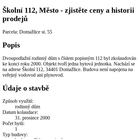
Školní 112, Město - zjistěte ceny a historii
prodejů
Parcela: Domažlice st. 55
Popis
Dvoupodlažní rodinný dům s číslem popisným 112 byl zkolaudován
ke konci roku 2000. Objekt tvoří jedna bytová jednotka. Nachází se
na adrese Školní 112, 34401 Domažlice. Budova není napojena na
veřejný vodovod ani plynovod.
Údaje o stavbě
Způsob využití:
rodinný dům
Datum kolaudace:
31. prosince 2000
Počet bytů:
1
Typ budovy: