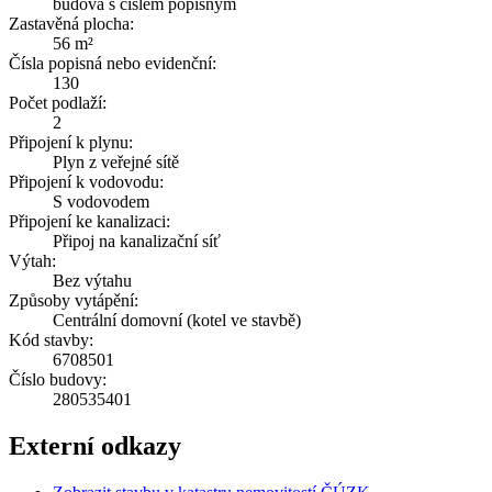
budova s číslem popisným
Zastavěná plocha:
56 m²
Čísla popisná nebo evidenční:
130
Počet podlaží:
2
Připojení k plynu:
Plyn z veřejné sítě
Připojení k vodovodu:
S vodovodem
Připojení ke kanalizaci:
Připoj na kanalizační síť
Výtah:
Bez výtahu
Způsoby vytápění:
Centrální domovní (kotel ve stavbě)
Kód stavby:
6708501
Číslo budovy:
280535401
Externí odkazy