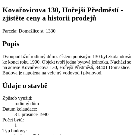
Kovařovicova 130, Hořejší Předměstí -
zjistěte ceny a historii prodejů
Parcela: Domažlice st. 1330
Popis
Dvoupodlažní rodinný dům s číslem popisným 130 byl zkolaudován
ke konci roku 1990. Objekt tvoří jedna bytová jednotka. Nachází se
na adrese Kovařovicova 130, Hořejší Předměstí, 34401 Domažlice.
Budova je napojena na veřejný vodovod i plynovod.
Údaje o stavbě
Způsob využití:
rodinný dům
Datum kolaudace:
31. prosince 1990
Počet bytů:
1
Typ budovy: