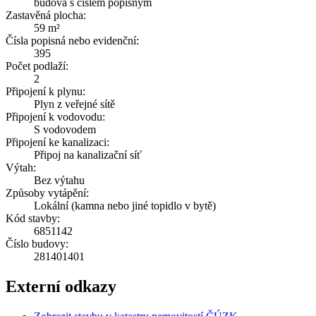
budova s číslem popisným
Zastavěná plocha:
59 m²
Čísla popisná nebo evidenční:
395
Počet podlaží:
2
Připojení k plynu:
Plyn z veřejné sítě
Připojení k vodovodu:
S vodovodem
Připojení ke kanalizaci:
Připoj na kanalizační síť
Výtah:
Bez výtahu
Způsoby vytápění:
Lokální (kamna nebo jiné topidlo v bytě)
Kód stavby:
6851142
Číslo budovy:
281401401
Externí odkazy