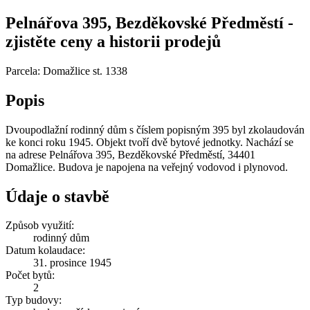
Pelnářova 395, Bezděkovské Předměstí -
zjistěte ceny a historii prodejů
Parcela: Domažlice st. 1338
Popis
Dvoupodlažní rodinný dům s číslem popisným 395 byl zkolaudován
ke konci roku 1945. Objekt tvoří dvě bytové jednotky. Nachází se
na adrese Pelnářova 395, Bezděkovské Předměstí, 34401
Domažlice. Budova je napojena na veřejný vodovod i plynovod.
Údaje o stavbě
Způsob využití:
rodinný dům
Datum kolaudace:
31. prosince 1945
Počet bytů:
2
Typ budovy: