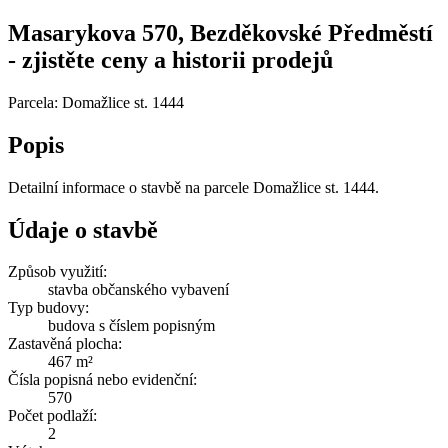
Masarykova 570, Bezděkovské Předměstí
- zjistěte ceny a historii prodejů
Parcela: Domažlice st. 1444
Popis
Detailní informace o stavbě na parcele Domažlice st. 1444.
Údaje o stavbě
Způsob využití:
stavba občanského vybavení
Typ budovy:
budova s číslem popisným
Zastavěná plocha:
467 m²
Čísla popisná nebo evidenční:
570
Počet podlaží:
2