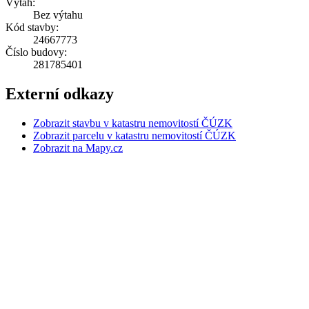
Výtah:
Bez výtahu
Kód stavby:
24667773
Číslo budovy:
281785401
Externí odkazy
Zobrazit stavbu v katastru nemovitostí ČÚZK
Zobrazit parcelu v katastru nemovitostí ČÚZK
Zobrazit na Mapy.cz