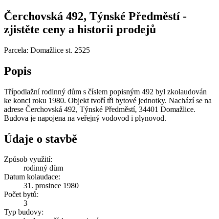
Čerchovská 492, Týnské Předměstí -
zjistěte ceny a historii prodejů
Parcela: Domažlice st. 2525
Popis
Třípodlažní rodinný dům s číslem popisným 492 byl zkolaudován
ke konci roku 1980. Objekt tvoří tři bytové jednotky. Nachází se na
adrese Čerchovská 492, Týnské Předměstí, 34401 Domažlice.
Budova je napojena na veřejný vodovod i plynovod.
Údaje o stavbě
Způsob využití:
rodinný dům
Datum kolaudace:
31. prosince 1980
Počet bytů:
3
Typ budovy: