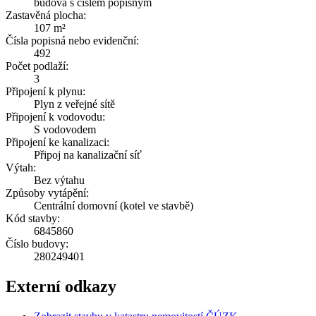
budova s číslem popisným
Zastavěná plocha:
107 m²
Čísla popisná nebo evidenční:
492
Počet podlaží:
3
Připojení k plynu:
Plyn z veřejné sítě
Připojení k vodovodu:
S vodovodem
Připojení ke kanalizaci:
Připoj na kanalizační síť
Výtah:
Bez výtahu
Způsoby vytápění:
Centrální domovní (kotel ve stavbě)
Kód stavby:
6845860
Číslo budovy:
280249401
Externí odkazy