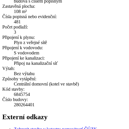
budova s číslem popisným
Zastavěná plocha:
108 m²
Čísla popisná nebo evidenční:
481
Počet podlaží:
3
Připojení k plynu:
Plyn z veřejné sítě
Připojení k vodovodu:
S vodovodem
Připojení ke kanalizaci:
Připoj na kanalizační síť
Výtah:
Bez výtahu
Způsoby vytápění:
Centrální domovní (kotel ve stavbě)
Kód stavby:
6845754
Číslo budovy:
280264401
Externí odkazy