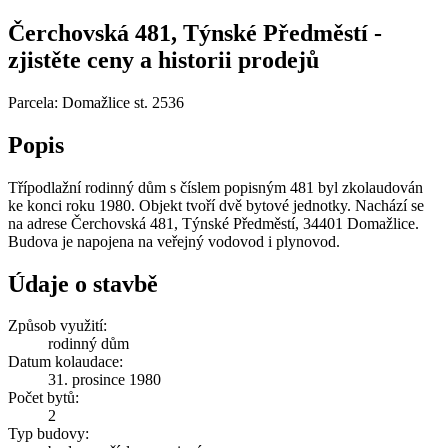
Čerchovská 481, Týnské Předměstí -
zjistěte ceny a historii prodejů
Parcela: Domažlice st. 2536
Popis
Třípodlažní rodinný dům s číslem popisným 481 byl zkolaudován
ke konci roku 1980. Objekt tvoří dvě bytové jednotky. Nachází se
na adrese Čerchovská 481, Týnské Předměstí, 34401 Domažlice.
Budova je napojena na veřejný vodovod i plynovod.
Údaje o stavbě
Způsob využití:
rodinný dům
Datum kolaudace:
31. prosince 1980
Počet bytů:
2
Typ budovy: