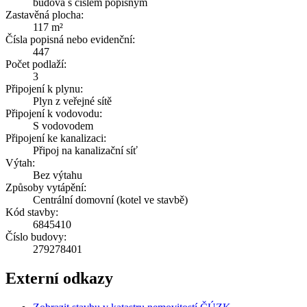
budova s číslem popisným
Zastavěná plocha:
117 m²
Čísla popisná nebo evidenční:
447
Počet podlaží:
3
Připojení k plynu:
Plyn z veřejné sítě
Připojení k vodovodu:
S vodovodem
Připojení ke kanalizaci:
Připoj na kanalizační síť
Výtah:
Bez výtahu
Způsoby vytápění:
Centrální domovní (kotel ve stavbě)
Kód stavby:
6845410
Číslo budovy:
279278401
Externí odkazy