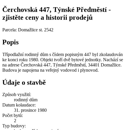
Čerchovská 447, Týnské Předměstí -
zjistěte ceny a historii prodejů
Parcela: Domažlice st. 2542
Popis
Třípodlažní rodinný dům s číslem popisným 447 byl zkolaudován
ke konci roku 1980. Objekt tvoří dvě bytové jednotky. Nachází se
na adrese Čerchovská 447, Týnské Předměstí, 34401 Domažlice.
Budova je napojena na veřejný vodovod i plynovod.
Údaje o stavbě
Způsob využití:
rodinný dům
Datum kolaudace:
31. prosince 1980
Počet bytů:
2
Typ budovy: