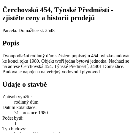
Čerchovská 454, Týnské Předměstí -
zjistěte ceny a historii prodejů
Parcela: Domažlice st. 2548
Popis
Dvoupodlažní rodinný dům s číslem popisným 454 byl zkolaudován
ke konci roku 1980. Objekt tvoří jedna bytová jednotka. Nachází se
na adrese Čerchovská 454, Týnské Předměstí, 34401 Domažlice.
Budova je napojena na veřejný vodovod i plynovod.
Údaje o stavbě
Způsob využití:
rodinný dům
Datum kolaudace:
31. prosince 1980
Počet bytů:
1
Typ budovy: