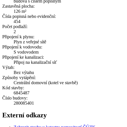
budova s číslem popisným
Zastavěná plocha:
126 m²
Čísla popisná nebo evidenční:
454
Počet podlaží:
2
Připojení k plynu:
Plyn z veřejné sítě
Připojení k vodovodu:
S vodovodem
Připojení ke kanalizaci:
Připoj na kanalizační síť
Výtah:
Bez výtahu
Způsoby vytápění:
Centrální domovní (kotel ve stavbě)
Kód stavby:
6845487
Číslo budovy:
280085401
Externí odkazy